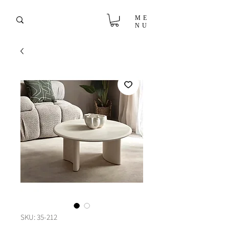
ME
NU
SKU: 35-212