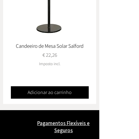
Candeeiro de Mesa Solar Salford
Conj. de Jardim Ovied
Preço
€ 22,26
Imposto incl.
Adicionar ao carrinho
Pagamentos Flexíveis e
Seguros