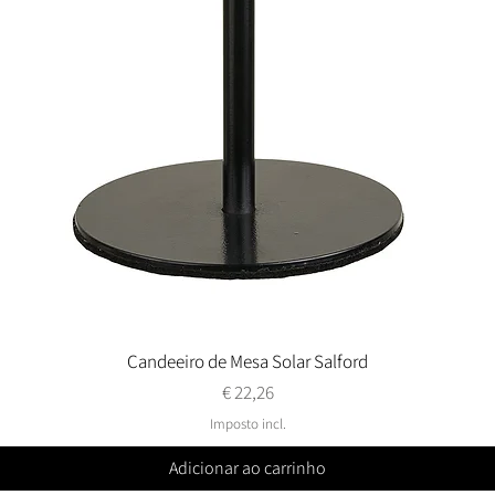
Candeeiro de Mesa Solar Salford
Visualização rápida
Preço
€ 22,26
Imposto incl.
Adicionar ao carrinho