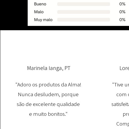
Marinela Ianga, PT
Lor
"Adoro os produtos da Alma!
"Tive u
Nunca desiludem, porque
com o
são de excelente qualidade
satisfe
e muito bonitos."
pr
Comp