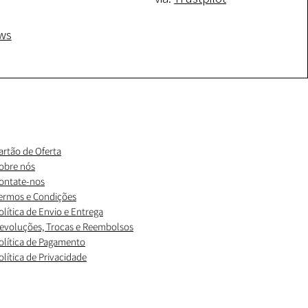
ws
artão de Oferta
obre nós
ontate-nos
ermos e Condições
olítica de Envio e Entrega
evoluções, Trocas e Reembolsos
olítica de Pagamento
olítica de Privacidade