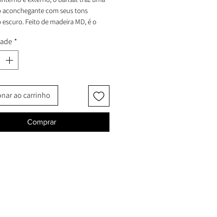
 aconchegante com seus tons
 escuro. Feito de madeira MD, é o
al para qualquer sala de estar ou área
dade
*
onar ao carrinho
Comprar