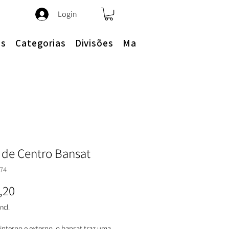
Login
es
Categorias
Divisões
Mais
 de Centro Bansat
74
Preço
,20
ncl.
 interno e externo, o bansat traz uma