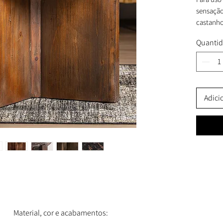
sensação
castanho
toque fin
Quanti
externa.
Adici
Material, cor e acabamentos: