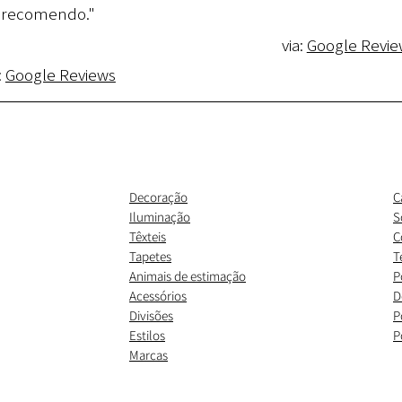
recomendo."
via:
Google Revie
:
Google Reviews
Decoração
C
Iluminação
S
Têxteis
C
Tapetes
T
Animais de estimação
P
Acessórios
D
Divisões
P
Estilos
P
Marcas