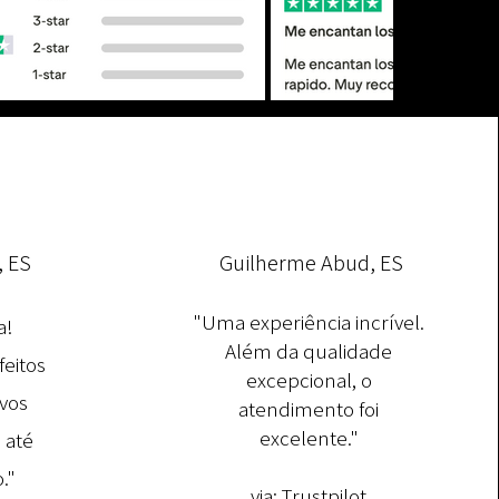
, ES
Guilherme Abud, ES
"Uma experiência incrível.
a!
Além da qualidade
feitos
excepcional, o
vos
atendimento foi
excelente."
 até
."
via:
Trustpilot