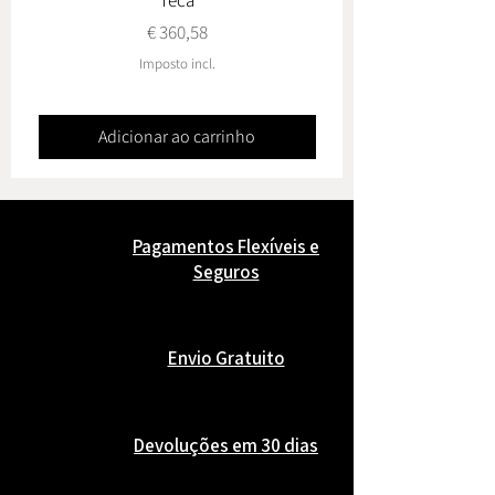
Teca
Preço
€ 360,58
Imposto incl.
Adicionar ao carrinho
Pagamentos Flexíveis e
Seguros
Envio Gratuito
Devoluções em 30 dias