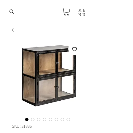
ME
NU
SKU: 31836