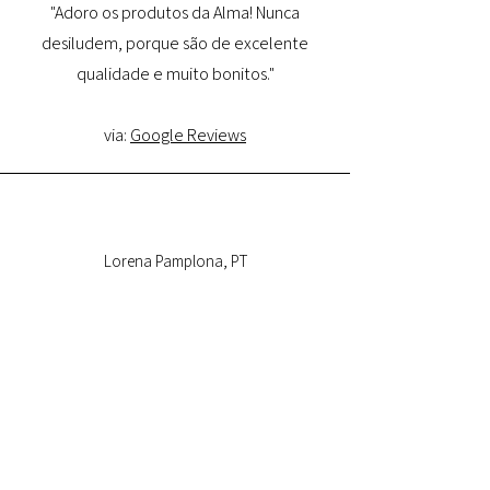
"Adoro os produtos da Alma! Nunca
desiludem, porque são de excelente
qualidade e muito bonitos."
via:
Google Reviews
Lorena Pamplona, PT
"Tive uma ótima experiência com o site e
estou muito satisfeita com a qualidade do
produto e entrega. Comprarei novamente
e recomendo."
via:
Google Reviews