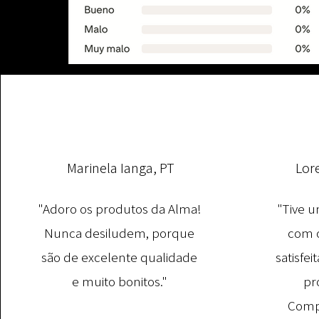
Marinela Ianga, PT
Lor
"Adoro os produtos da Alma!
"Tive u
Nunca desiludem, porque
com o
são de excelente qualidade
satisfe
e muito bonitos."
pr
Comp