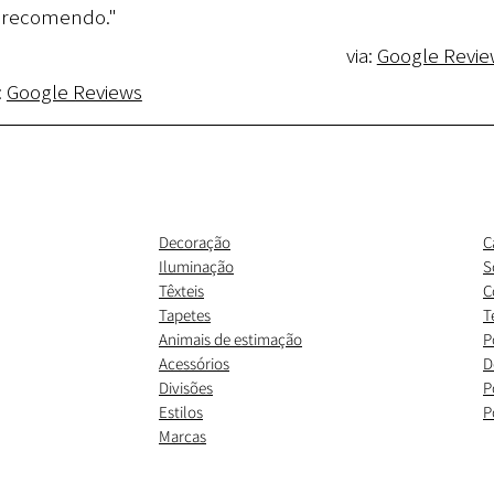
recomendo."
via:
Google Revie
:
Google Reviews
Decoração
C
Iluminação
S
Têxteis
C
Tapetes
T
Animais de estimação
P
Acessórios
D
Divisões
P
Estilos
P
Marcas