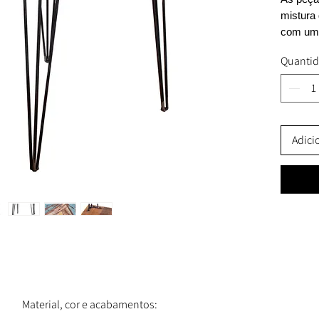
mistura
com um 
tampo p
Quanti
complem
preto in
aconche
Adici
Material, cor e acabamentos: