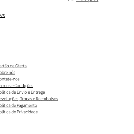
ws
artão de Oferta
obre nós
ontate-nos
ermos e Condições
olítica de Envio e Entrega
evoluções, Trocas e Reembolsos
olítica de Pagamento
olítica de Privacidade