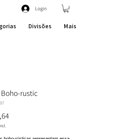
Login
gorias
Divisões
Mais
 Boho-rustic
97
Preço
,64
ncl.
s boho-rústicas representam essa