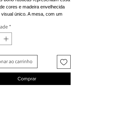
 de cores e madeira envelhecida
visual único. A mesa, com um
erfeitamente quadrado, é
dade
*
entada pelas pernas de ferro
dustrial. Uma mesa de jantar
gante e cheia de personalidade.
onar ao carrinho
Comprar