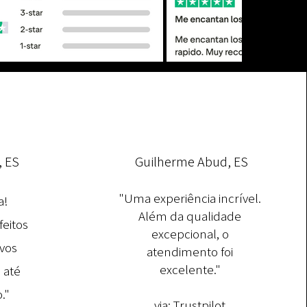
, ES
Guilherme Abud, ES
"Uma experiência incrível.
a!
Além da qualidade
feitos
excepcional, o
vos
atendimento foi
excelente."
 até
."
via:
Trustpilot