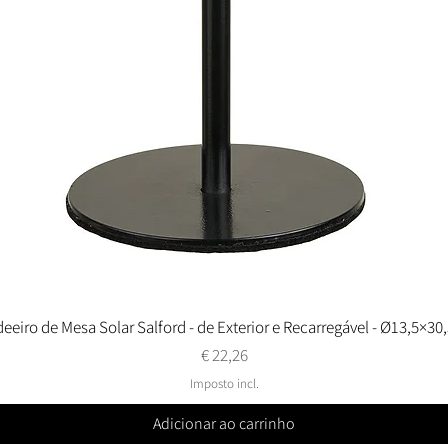
eeiro de Mesa Solar Salford - de Exterior e Recarregável - Ø13,5×30
Visualização rápida
Preço
€ 22,26
Imposto incl.
Adicionar ao carrinho