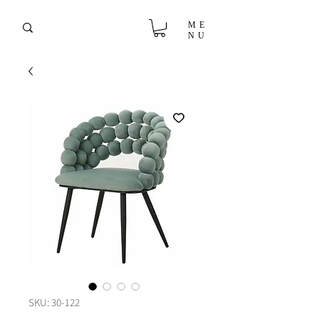
ME
NU
SKU: 30-122