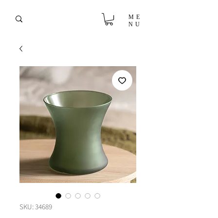
ME
NU
SKU: 34689