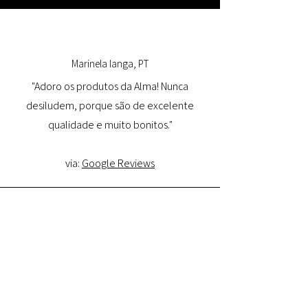
Marinela Ianga, PT
"Adoro os produtos da Alma! Nunca
desiludem, porque são de excelente
qualidade e muito bonitos."
via:
Google Reviews
Lorena Pamplona, PT
"Tive uma ótima experiência com o site e
estou muito satisfeita com a qualidade do
produto e entrega. Comprarei novamente