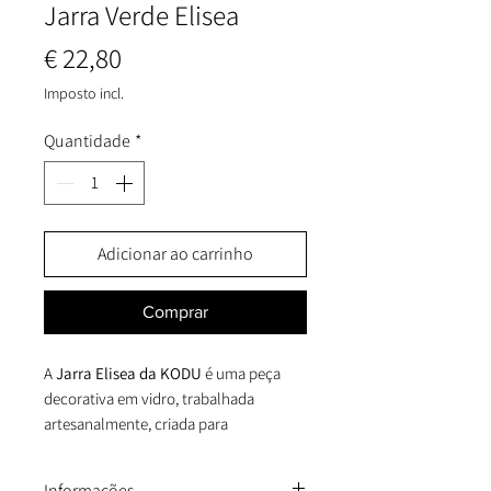
Jarra Verde Elisea
Preço
€ 22,80
Imposto incl.
Quantidade
*
Adicionar ao carrinho
Comprar
A
Jarra Elisea da KODU
é uma peça
decorativa em vidro, trabalhada
artesanalmente, criada para
acrescentar elegância, tranquilidade e
um charme contemporâneo a qualquer
Informações