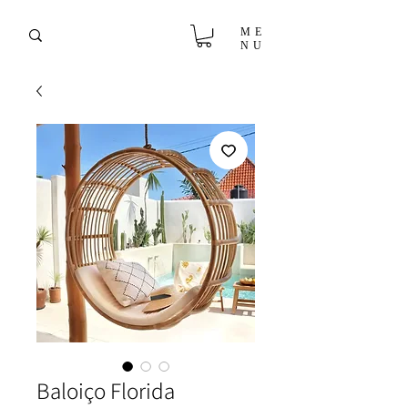
ME
NU
Baloiço Florida