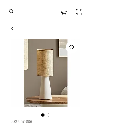
ME
NU
SKU: 57-806