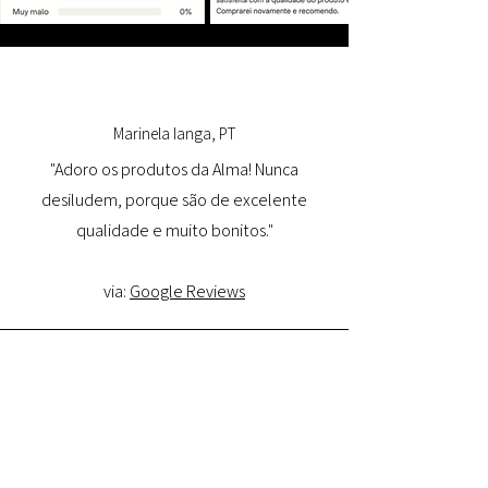
Marinela Ianga, PT
"Adoro os produtos da Alma! Nunca
desiludem, porque são de excelente
qualidade e muito bonitos."
via:
Google Reviews
Lorena Pamplona, PT
"Tive uma ótima experiência com o site e
estou muito satisfeita com a qualidade do