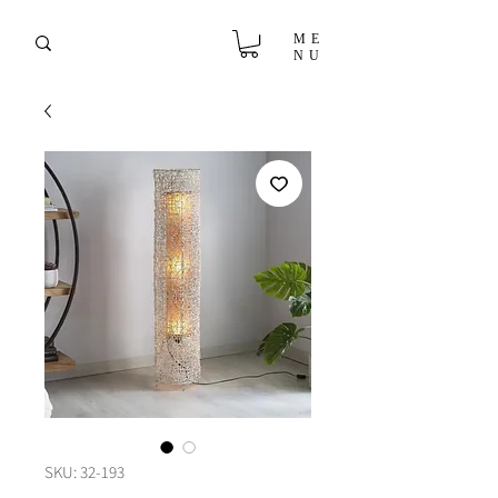
ME
NU
SKU: 32-193