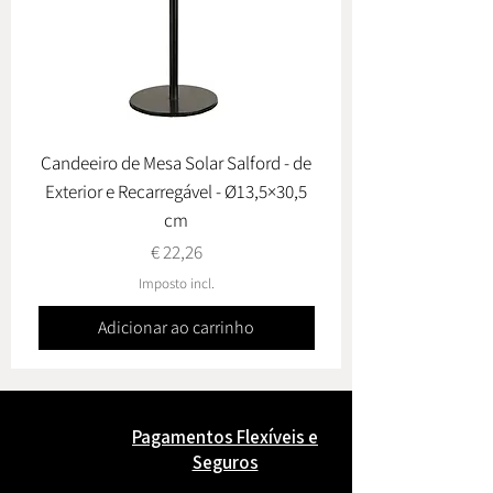
Candeeiro de Mesa Solar Salford - de
Conj. de Jardim Ovied
Exterior e Recarregável - Ø13,5×30,5
cm
Preço
€ 22,26
Imposto incl.
Adicionar ao carrinho
Pagamentos Flexíveis e
Seguros