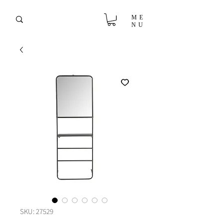
ME
NU
SKU: 27529