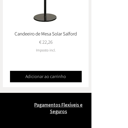
Candeeiro de Mesa Solar Salford
Conj. de Jardim Ovied
Preço
€ 22,26
Imposto incl.
Adicionar ao carrinho
Pagamentos Flexíveis e
Seguros