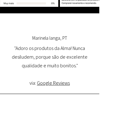
Marinela Ianga, PT
"Adoro os produtos da Alma! Nunca
desiludem, porque são de excelente
qualidade e muito bonitos."
via:
Google Reviews
Lorena Pamplona, PT
"Tive uma ótima experiência com o site e
estou muito satisfeita com a qualidade do