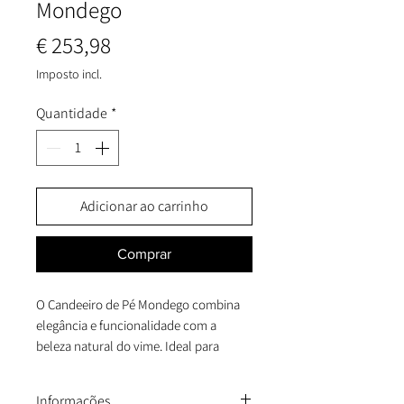
Mondego
Preço
€ 253,98
Imposto incl.
Quantidade
*
Adicionar ao carrinho
Comprar
O Candeeiro de Pé Mondego combina
elegância e funcionalidade com a
beleza natural do vime. Ideal para
iluminar ou criar luz ambiente,
proporciona uma iluminação suave e
Informações