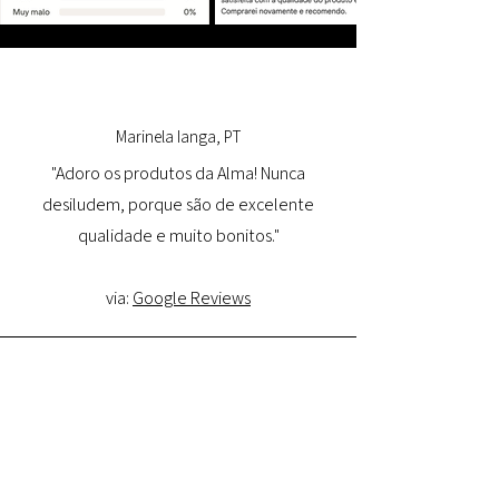
Marinela Ianga, PT
"Adoro os produtos da Alma! Nunca
desiludem, porque são de excelente
qualidade e muito bonitos."
via:
Google Reviews
Lorena Pamplona, PT
"Tive uma ótima experiência com o site e
estou muito satisfeita com a qualidade do