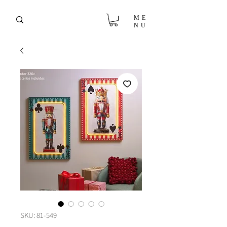
ME
NU
SKU: 81-549