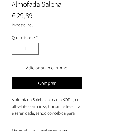
Almofada Saleha
Preço
€ 29,89
Imposto incl.
Quantidade
*
Adicionar ao carrinho
Comprar
A almofada Saleha da marca KODU, em
off-white com cinza, transmite frescura
e serenidade, sendo concebida para
espaços residenciais e comerciais que
exigem equilíbrio estético.
Material, cor e acabamentos: