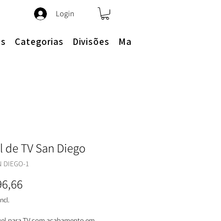
Login
es
Categorias
Divisões
Mais
l de TV San Diego
N DIEGO-1
Preço
96,66
ncl.
vel para TV com acabamento em