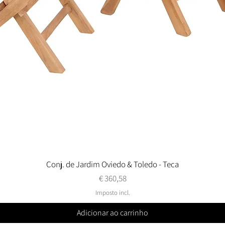
Conj. de Jardim Oviedo & Toledo - Teca
Visualização rápida
Preço
€ 360,58
Imposto incl.
Adicionar ao carrinho