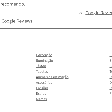
recomendo."
via:
Google Revie
:
Google Reviews
Decoração
C
Iluminação
S
Têxteis
C
Tapetes
T
Animais de estimação
P
Acessórios
D
Divisões
P
Estilos
P
Marcas