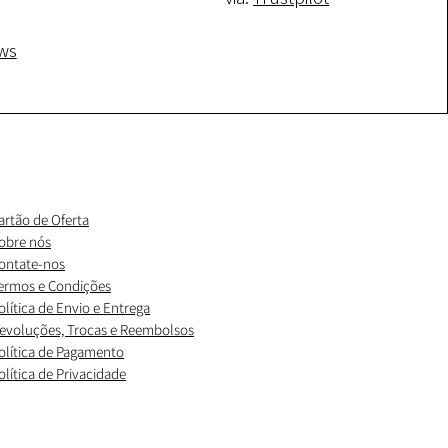
ws
artão de Oferta
obre nós
ontate-nos
ermos e Condições
olítica de Envio e Entrega
evoluções, Trocas e Reembolsos
olítica de Pagamento
olítica de Privacidade