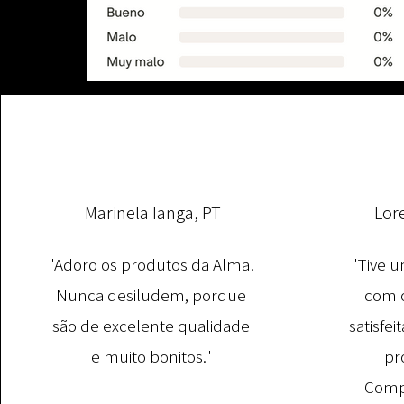
Marinela Ianga, PT
Lor
"Adoro os produtos da Alma!
"Tive u
Nunca desiludem, porque
com o
são de excelente qualidade
satisfe
e muito bonitos."
pr
Comp