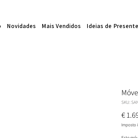
o
Novidades
Mais Vendidos
Ideias de Present
Móve
SKU: SA
€ 1.6
Imposto i
Este mó