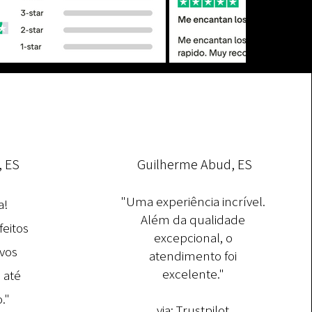
, ES
Guilherme Abud, ES
"Uma experiência incrível.
a!
Além da qualidade
feitos
excepcional, o
vos
atendimento foi
excelente."
 até
."
via:
Trustpilot