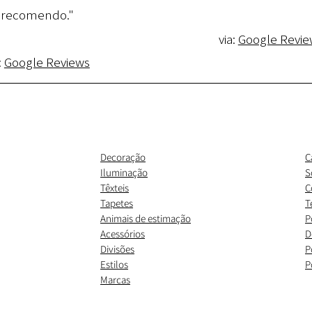
recomendo."
via:
Google Revie
:
Google Reviews
Decoração
C
Iluminação
S
Têxteis
C
Tapetes
T
Animais de estimação
P
Acessórios
D
Divisões
P
Estilos
P
Marcas