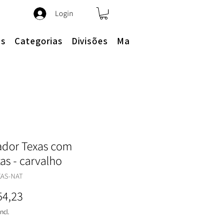
Login
es
Categorias
Divisões
Mais
ador Texas com
as - carvalho
XAS-NAT
Preço
54,23
ncl.