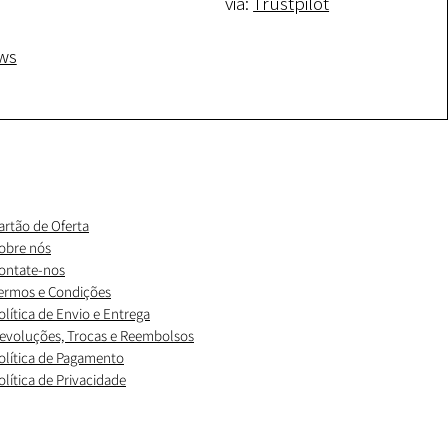
via:
Trustpilot
ws
artão de Oferta
obre nós
ontate-nos
ermos e Condições
olítica de Envio e Entrega
evoluções, Trocas e Reembolsos
olítica de Pagamento
olítica de Privacidade