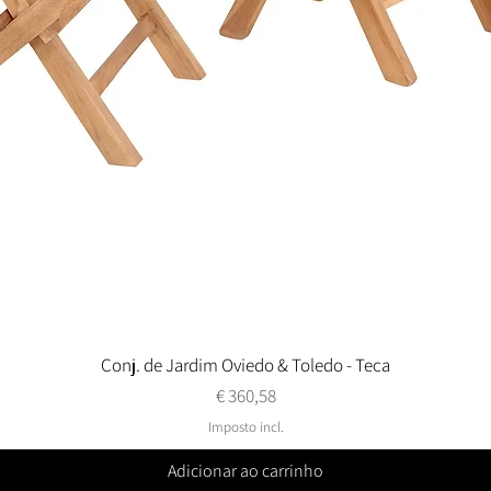
Conj. de Jardim Oviedo & Toledo - Teca
Visualização rápida
Preço
€ 360,58
Imposto incl.
Adicionar ao carrinho