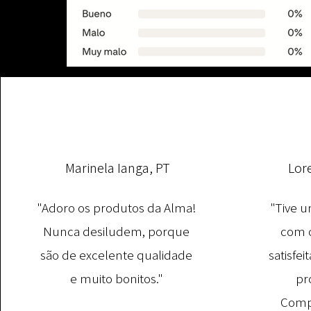
Marinela Ianga, PT
Lor
"Adoro os produtos da Alma!
"Tive u
Nunca desiludem, porque
com o
são de excelente qualidade
satisfe
e muito bonitos."
pr
Comp