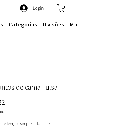
Login
es
Categorias
Divisões
Mais
untos de cama Tulsa
Preço
22
ncl.
de lençóis simples e fácil de