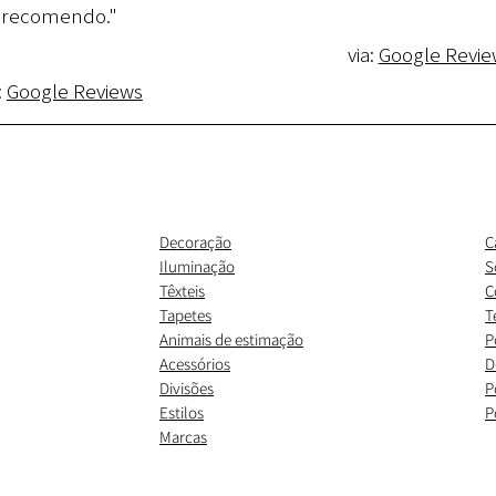
recomendo."
via:
Google Revie
:
Google Reviews
Decoração
C
Iluminação
S
Têxteis
C
Tapetes
T
Animais de estimação
P
Acessórios
D
Divisões
P
Estilos
P
Marcas