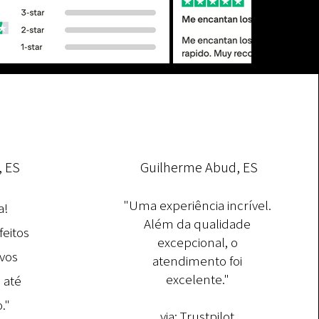
, ES
Guilherme Abud, ES
"Uma experiência incrível.
a!
Além da qualidade
feitos
excepcional, o
vos
atendimento foi
excelente."
 até
."
via:
Trustpilot