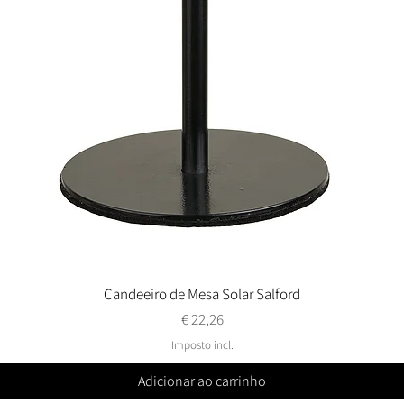
Candeeiro de Mesa Solar Salford
Visualização rápida
Preço
€ 22,26
Imposto incl.
Adicionar ao carrinho