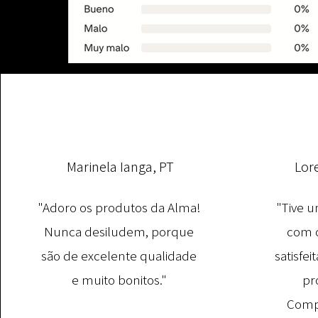
Marinela Ianga, PT
Lor
"Adoro os produtos da Alma!
"Tive u
Nunca desiludem, porque
com o
são de excelente qualidade
satisfe
e muito bonitos."
pr
Comp