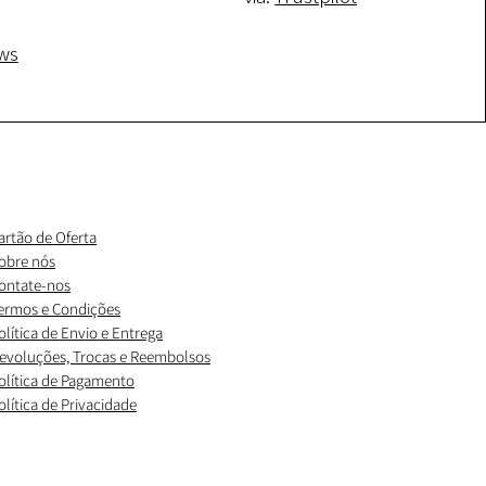
ws
artão de Oferta
obre nós
ontate-nos
ermos e Condições
olítica de Envio e Entrega
evoluções, Trocas e Reembolsos
olítica de Pagamento
olítica de Privacidade