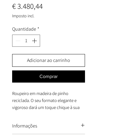
Preço
€ 3.480,44
Imposto incl.
Quantidade
*
Adicionar ao carrinho
Comprar
Roupeiro em madeira de pinho
reciclada. O seu formato elegante e
vigoroso dará um toque chique à sua
casa. Um armário muito espaçoso no
seu interior, perfeito para guardar as
Informações
suas roupas, mas também para outros
fins, pois é dividido em diferentes