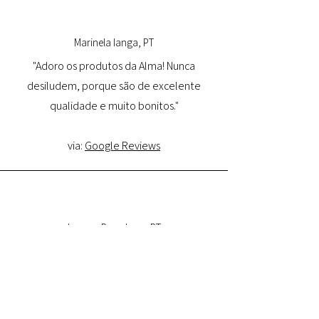
Marinela Ianga, PT
"Adoro os produtos da Alma! Nunca
desiludem, porque são de excelente
qualidade e muito bonitos."
via:
Google Reviews
Lorena Pamplona, PT
"Tive uma ótima experiência com o site e
estou muito satisfeita com a qualidade do
produto e entrega. Comprarei novamente
e recomendo."