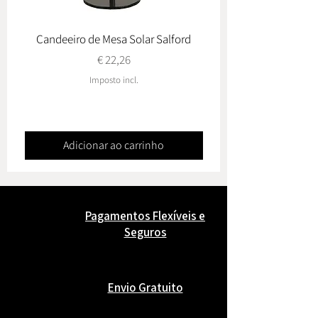
Candeeiro de Mesa Solar Salford
Conj. de Jardim Ovied
Preço
€ 22,26
Imposto incl.
Adicionar ao carrinho
Pagamentos Flexíveis e
Seguros
Envio Gratuito