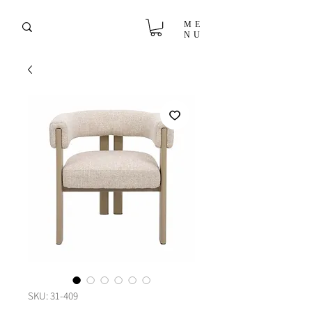
ME
NU
SKU: 31-409