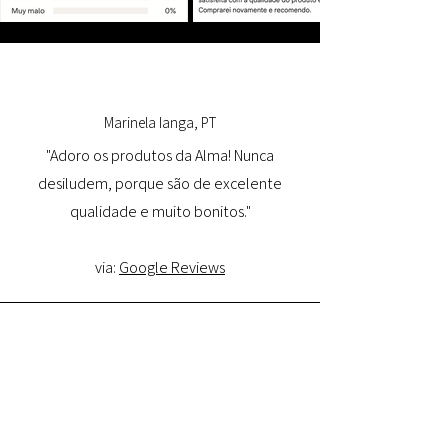
Marinela Ianga, PT
"Adoro os produtos da Alma! Nunca
desiludem, porque são de excelente
qualidade e muito bonitos."
via:
Google Reviews
Lorena Pamplona, PT
"Tive uma ótima experiência com o site e
estou muito satisfeita com a qualidade do