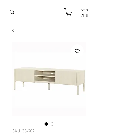
ME
NU
SKU: 35-202