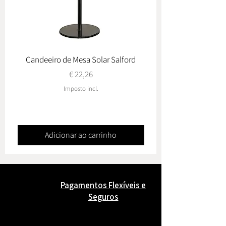
Candeeiro de Mesa Solar Salford
Conj. de Jardim Ovied
Preço
€ 22,26
Imposto incl.
Adicionar ao carrinho
Pagamentos Flexíveis e
Seguros