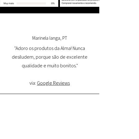
Marinela Ianga, PT
"Adoro os produtos da Alma! Nunca
desiludem, porque são de excelente
qualidade e muito bonitos."
via:
Google Reviews
Lorena Pamplona, PT
"Tive uma ótima experiência com o site e
estou muito satisfeita com a qualidade do