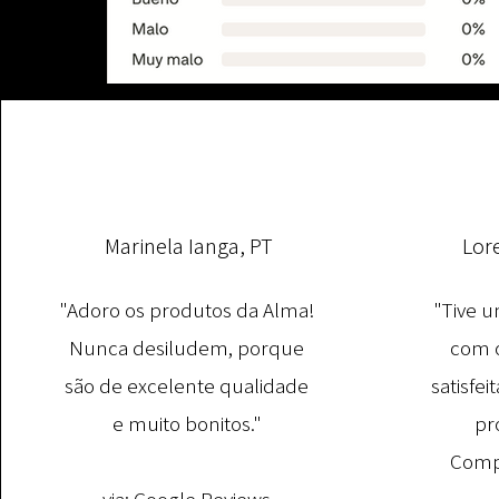
Marinela Ianga, PT
Lor
"Adoro os produtos da Alma!
"Tive u
Nunca desiludem, porque
com o
são de excelente qualidade
satisfe
e muito bonitos."
pr
Comp