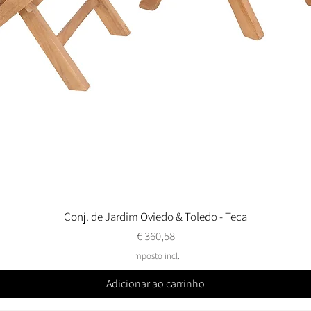
Conj. de Jardim Oviedo & Toledo - Teca
Visualização rápida
Preço
€ 360,58
Imposto incl.
Adicionar ao carrinho