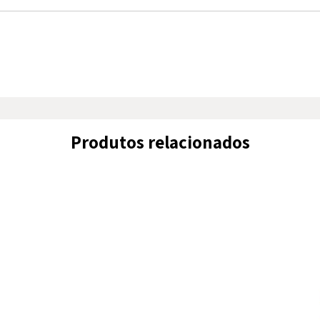
ecléticos
Compacta
consola 
expor obj
plantas o
As suas 
facilmen
Produtos relacionados
comprome
um peso
design i
decorati
com eleg