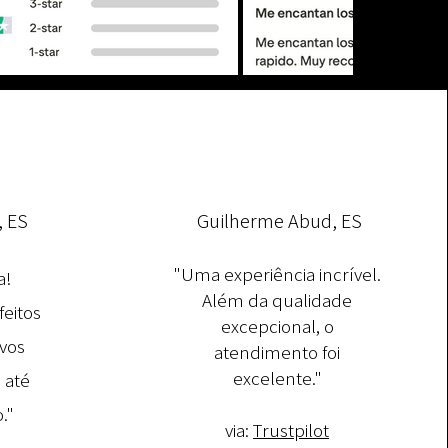
, ES
Guilherme Abud, ES
"Uma experiência incrível.
a!
Além da qualidade
feitos
excepcional, o
vos
atendimento foi
excelente."
 até
."
via:
Trustpilot