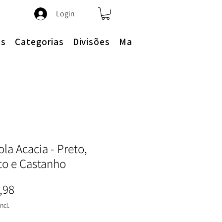
Login
es
Categorias
Divisões
Mais
la Acacia - Preto,
co e Castanho
Preço
,98
ncl.