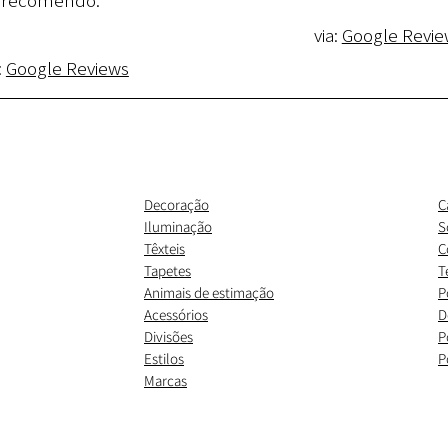
recomendo."
via:
Google Revie
:
Google Reviews
Decoração
C
Iluminação
S
Têxteis
C
Tapetes
T
Animais de estimação
P
Acessórios
D
Divisões
P
Estilos
P
Marcas