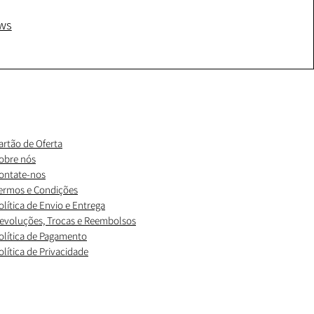
ws
artão de Oferta
obre nós
ontate-nos
ermos e Condições
olítica de Envio e Entrega
evoluções, Trocas e Reembolsos
olítica de Pagamento
olítica de Privacidade