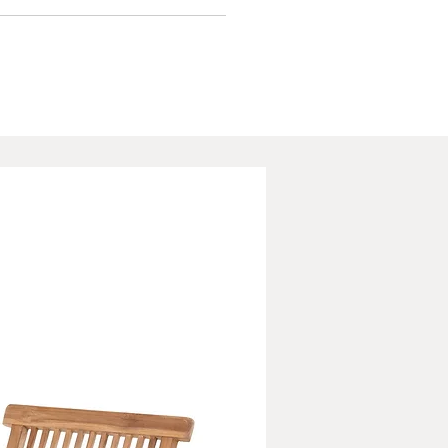
.
, mas altamente funcional, esta
oferece uma superfície prática para
etos decorativos, candeeiros, livros,
u guardar os essenciais do dia a dia.
proporções permitem integrá-la
te em espaços mais reduzidos, sem
ter a capacidade de utilização. Com
 de
26 kg
, alia robustez, durabilidade e
ntemporal, tornando-se uma peça
va que valoriza qualquer ambiente
ância e autenticidade.