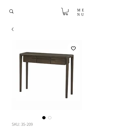
ME
NU
SKU: 35-209