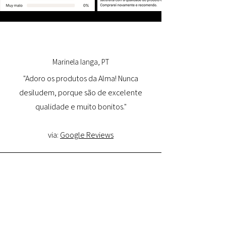
Marinela Ianga, PT
"Adoro os produtos da Alma! Nunca
desiludem, porque são de excelente
qualidade e muito bonitos."
via:
Google Reviews
Lorena Pamplona, PT
"Tive uma ótima experiência com o site e
estou muito satisfeita com a qualidade do