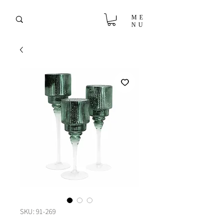
ME
NU
SKU: 91-269