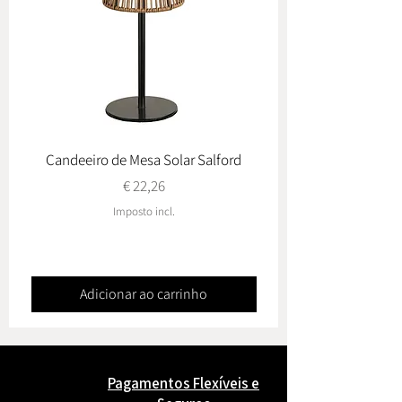
Candeeiro de Mesa Solar Salford
Conj. de Jardim Ovied
Preço
€ 22,26
Imposto incl.
Adicionar ao carrinho
Pagamentos Flexíveis e