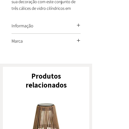
sua decoração com este conjunto de
três cálices de vidro cilíndricos em
dourado translúcido. O seu tom quente
e as linhas simples conferem um visual
Informação
moderno e sofisticado, ideal para
decorar aparadores, mesas de jantar ou
Dimensões: Ø 11 × 30 cm (pequeno),
Marca
consolas.
Ø 11 × 35 cm (médio), Ø 11 × 40 cm
Exiba-os juntos para um efeito
(grande)
Imori
harmonioso ou separadamente para
Material: Vidro
destacar diferentes áreas da sua casa.
Cor: Dourado translúcido
Produtos
relacionados