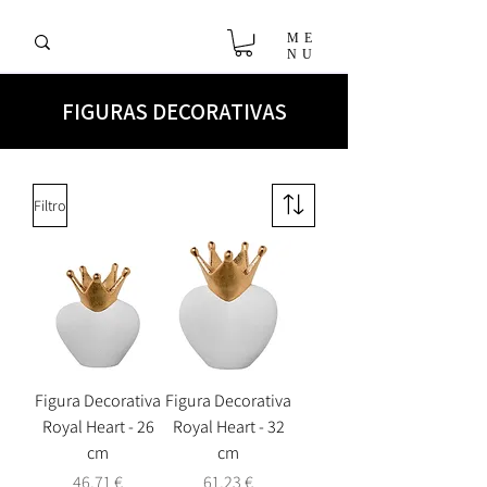
ME
NU
FIGURAS DECORATIVAS
Filtro
Figura Decorativa
Figura Decorativa
Royal Heart - 26
Royal Heart - 32
cm
cm
Precio
Precio
46,71 €
61,23 €