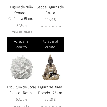
Figura de Niña
Set de Figuras de
Sentada -
Pareja
Cerámica Blanca
Precio
44,04 €
Precio
32,43 €
Impuesto incluido
Impuesto incluido
Agregar al
Agregar al
carrito
carrito
Escultura de Coral
Figura de Buda
Blanco - Resina
Dorado - 25 cm
Precio
Precio
63,65 €
32,19 €
Impuesto incluido
Impuesto incluido