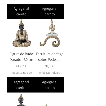
Agregar al
Agregar al
carrito
carrito
Figura de Buda
Escultura de Yoga
Dorado - 30 cm
sobre Pedestal
Precio
Precio
41,87 €
30,73 €
Impuesto incluido
Impuesto incluido
Agregar al
Agregar al
carrito
carrito