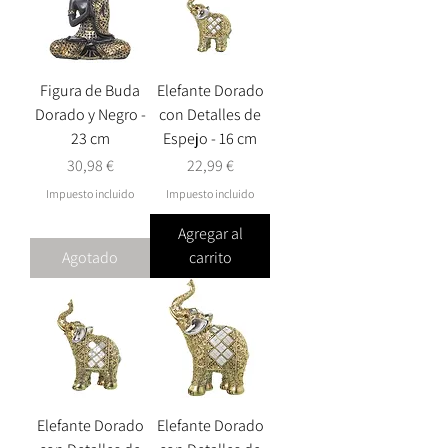
Figura de Buda
Elefante Dorado
Dorado y Negro -
con Detalles de
23 cm
Espejo - 16 cm
Precio
Precio
30,98 €
22,99 €
Impuesto incluido
Impuesto incluido
Agregar al
Agotado
carrito
Elefante Dorado
Elefante Dorado