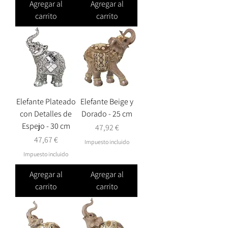
Agregar al
Agregar al
carrito
carrito
Elefante Plateado
Elefante Beige y
con Detalles de
Dorado - 25 cm
Espejo - 30 cm
Precio
47,92 €
Precio
47,67 €
Impuesto incluido
Impuesto incluido
Agregar al
Agregar al
carrito
carrito