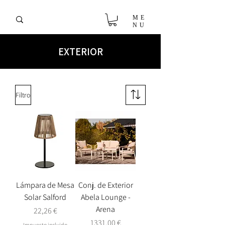
ME
NU
EXTERIOR
Filtro
Lámpara de Mesa
Conj. de Exterior
Solar Salford
Abela Lounge -
Arena
Precio
22,26 €
Precio
1331,00 €
Impuesto incluido