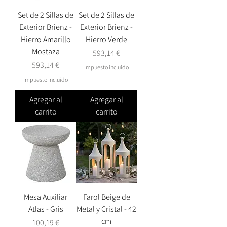
Set de 2 Sillas de
Set de 2 Sillas de
Exterior Brienz -
Exterior Brienz -
Hierro Amarillo
Hierro Verde
Mostaza
Precio
593,14 €
Precio
593,14 €
Impuesto incluido
Impuesto incluido
Agregar al
Agregar al
carrito
carrito
Mesa Auxiliar
Farol Beige de
Atlas - Gris
Metal y Cristal - 42
cm
Precio
100,19 €