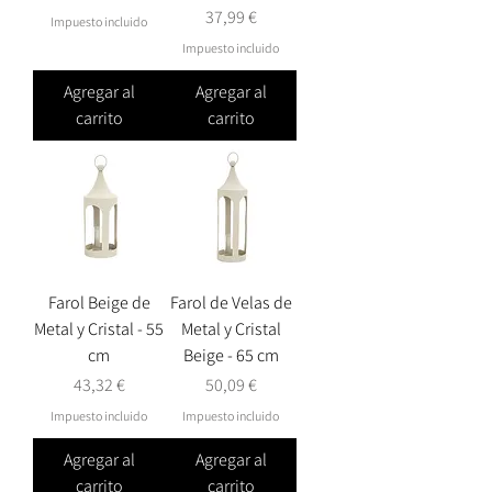
Precio
37,99 €
Impuesto incluido
Impuesto incluido
Agregar al
Agregar al
carrito
carrito
Farol Beige de
Farol de Velas de
Metal y Cristal - 55
Metal y Cristal
cm
Beige - 65 cm
Precio
Precio
43,32 €
50,09 €
Impuesto incluido
Impuesto incluido
Agregar al
Agregar al
carrito
carrito