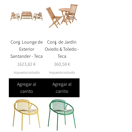
Conj. Lounge de
Conj. de Jardín
Exterior
Oviedo & Toledo -
Santander - Teca
Teca
Precio
Precio
1623,82 €
360,58 €
Impuesto incluido
Impuesto incluido
Agregar al
Agregar al
carrito
carrito