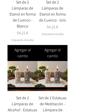
Set de 2
Set de 2
Lámparas de
Lámparas de
Etanol en forma
Etanol en forma
de Cuenco -
de Cuenco - Gris
Blanco
Precio
54,21 €
Precio
54,21 €
Impuesto incluido
Impuesto incluido
Agregar al
Agregar al
carrito
carrito
Set de 2
Set de 2 Estatuas
Lámparas de
de Meditación -
Alcohol - Estatuas
Lámpara de