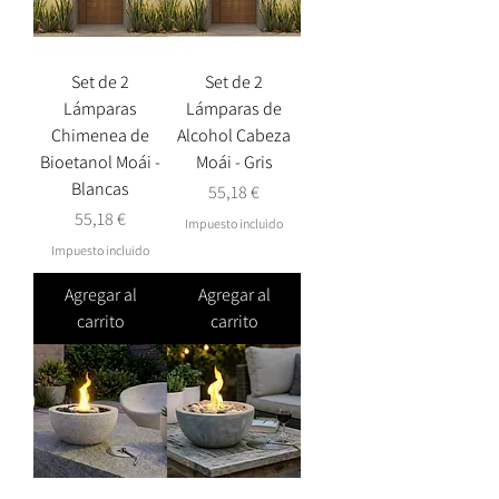
Set de 2
Set de 2
Lámparas
Lámparas de
Chimenea de
Alcohol Cabeza
Bioetanol Moái -
Moái - Gris
Blancas
Precio
55,18 €
Precio
55,18 €
Impuesto incluido
Impuesto incluido
Agregar al
Agregar al
carrito
carrito