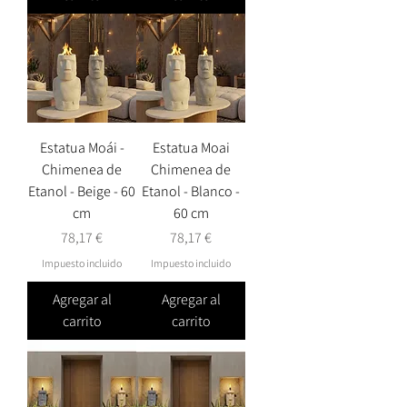
Estatua Moái -
Estatua Moai
Chimenea de
Chimenea de
Etanol - Beige - 60
Etanol - Blanco -
cm
60 cm
Precio
Precio
78,17 €
78,17 €
Impuesto incluido
Impuesto incluido
Agregar al
Agregar al
carrito
carrito