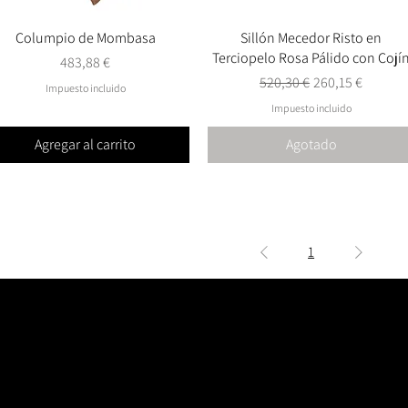
Columpio de Mombasa
Vista rápida
Sillón Mecedor Risto en
Vista rápida
Terciopelo Rosa Pálido con Cojí
Precio
483,88 €
Precio
Precio de oferta
520,30 €
260,15 €
Impuesto incluido
Impuesto incluido
Agregar al carrito
Agotado
1