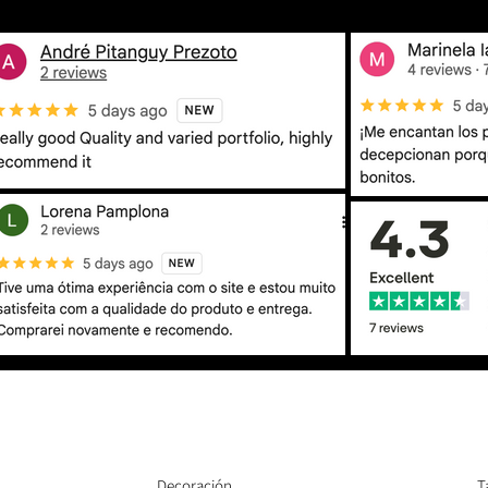
Decoración
T