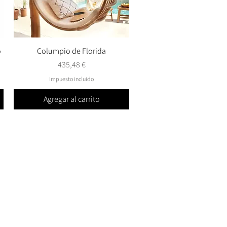
o
Columpio de Florida
Vista rápida
Precio
435,48 €
Impuesto incluido
Agregar al carrito