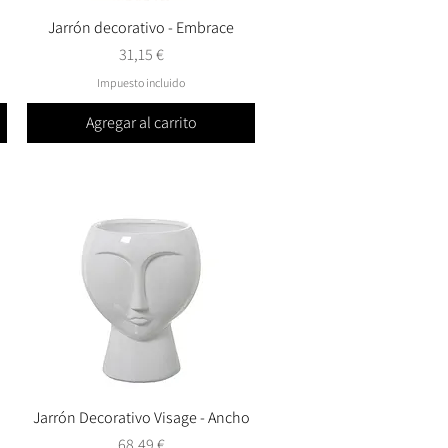
Jarrón decorativo - Embrace
Vista rápida
Precio
31,15 €
Impuesto incluido
Agregar al carrito
Jarrón Decorativo Visage - Ancho
Vista rápida
Precio
68,49 €