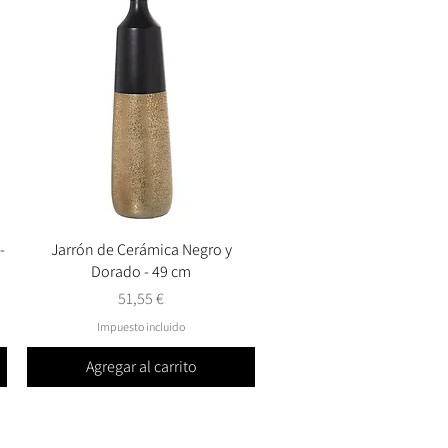
-
Jarrón de Cerámica Negro y
Vista rápida
Dorado - 49 cm
Precio
51,55 €
Impuesto incluido
Agregar al carrito