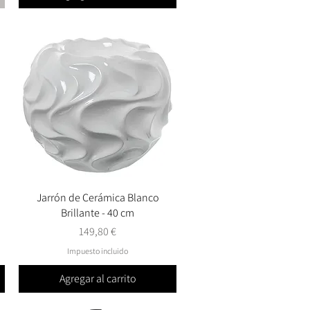
Jarrón de Cerámica Blanco
Vista rápida
Brillante - 40 cm
Precio
149,80 €
Impuesto incluido
Agregar al carrito