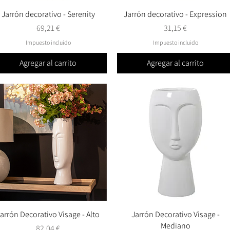
Jarrón decorativo - Serenity
Vista rápida
Jarrón decorativo - Expression
Vista rápida
Precio
Precio
69,21 €
31,15 €
Impuesto incluido
Impuesto incluido
Agregar al carrito
Agregar al carrito
arrón Decorativo Visage - Alto
Vista rápida
Jarrón Decorativo Visage -
Vista rápida
Mediano
Precio
82,04 €