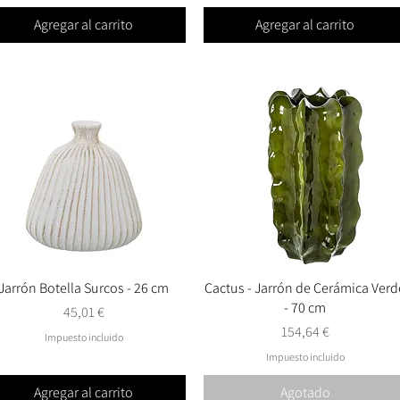
Agregar al carrito
Agregar al carrito
Jarrón Botella Surcos - 26 cm
Vista rápida
Cactus - Jarrón de Cerámica Verd
Vista rápida
- 70 cm
Precio
45,01 €
Precio
154,64 €
Impuesto incluido
Impuesto incluido
Agregar al carrito
Agotado