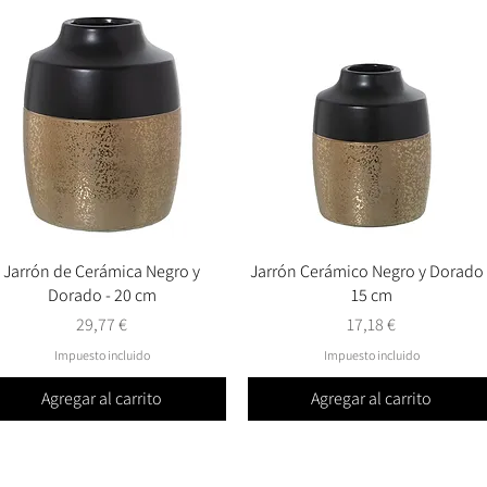
Jarrón de Cerámica Negro y
Vista rápida
Jarrón Cerámico Negro y Dorado 
Vista rápida
Dorado - 20 cm
15 cm
Precio
Precio
29,77 €
17,18 €
Impuesto incluido
Impuesto incluido
Agregar al carrito
Agregar al carrito