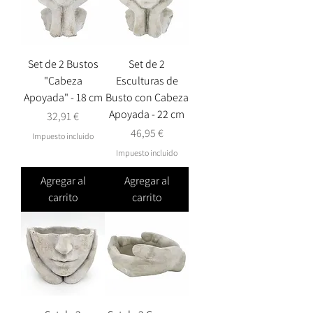
Set de 2 Bustos
Set de 2
"Cabeza
Esculturas de
Apoyada" - 18 cm
Busto con Cabeza
Apoyada - 22 cm
Precio
32,91 €
Precio
46,95 €
Impuesto incluido
Impuesto incluido
Agregar al
Agregar al
carrito
carrito