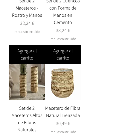
Set de 2
Set de 2 Cuencos
Maceteros -
con Forma de
Rostro y Manos
Manos en
Cemento
Precio
38,24 €
Precio
38,24 €
Impuesto incluido
Impuesto incluido
Agregar al
Agregar al
carrito
carrito
Set de 2
Macetero de Fibra
Maceteros Altos
Natural Trenzada
de Fibras
Precio
30,49 €
Naturales
Impuesto incluido