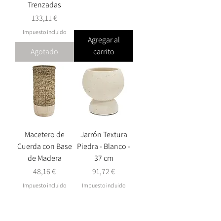
Trenzadas
Precio
133,11 €
Impuesto incluido
Agregar al
Agotado
carrito
Macetero de
Jarrón Textura
Cuerda con Base
Piedra - Blanco -
de Madera
37 cm
Precio
Precio
48,16 €
91,72 €
Impuesto incluido
Impuesto incluido
Agregar al
Agregar al
carrito
carrito