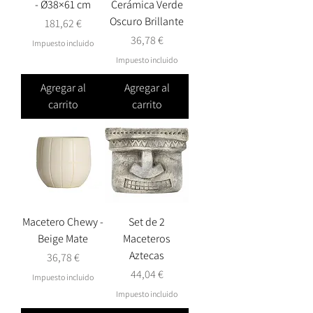
- Ø38×61 cm
Cerámica Verde
Oscuro Brillante
Precio
181,62 €
Precio
36,78 €
Impuesto incluido
Impuesto incluido
Agregar al
Agregar al
carrito
carrito
Macetero Chewy -
Set de 2
Beige Mate
Maceteros
Aztecas
Precio
36,78 €
Precio
44,04 €
Impuesto incluido
Impuesto incluido