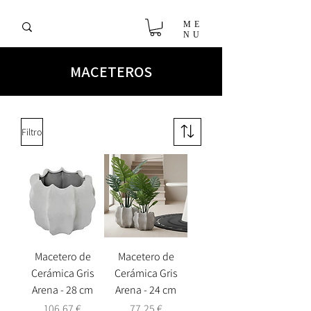
ME
NU
MACETEROS
Filtro
Macetero de
Macetero de
Cerámica Gris
Cerámica Gris
Arena - 28 cm
Arena - 24 cm
Precio
Precio
106,67 €
77,25 €