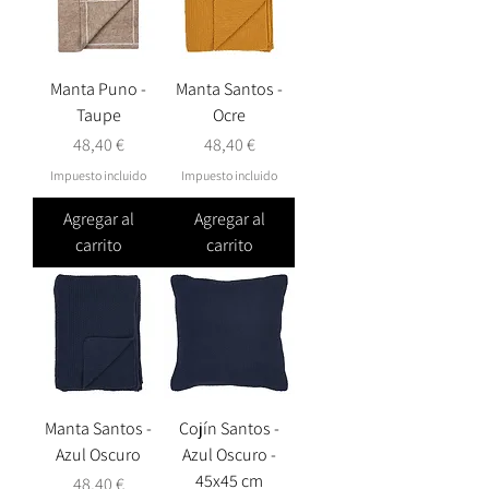
Manta Puno -
Manta Santos -
Taupe
Ocre
Precio
Precio
48,40 €
48,40 €
Impuesto incluido
Impuesto incluido
Agregar al
Agregar al
carrito
carrito
Manta Santos -
Cojín Santos -
Azul Oscuro
Azul Oscuro -
45x45 cm
Precio
48,40 €