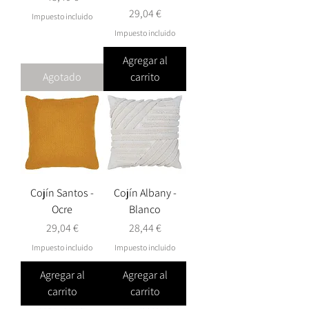
Precio
29,04 €
Impuesto incluido
Impuesto incluido
Agregar al
Agotado
carrito
Cojín Santos -
Cojín Albany -
Ocre
Blanco
Precio
Precio
29,04 €
28,44 €
Impuesto incluido
Impuesto incluido
Agregar al
Agregar al
carrito
carrito