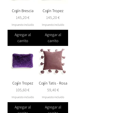
Cojín Brescia
Cojín Tropez
Precio
Precio
145,20 €
145,20 €
Impuesto incluido
Impuesto incluido
Agregar al
Agregar al
carrito
carrito
Cojín Tropez
Cojín Tatis - Rosa
Precio
Precio
105,60 €
59,40 €
Impuesto incluido
Impuesto incluido
Agregar al
Agregar al