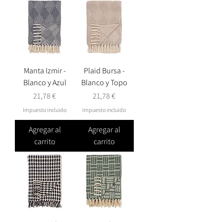
Manta Izmir -
Plaid Bursa -
Blanco y Azul
Blanco y Topo
Precio
Precio
21,78 €
21,78 €
Impuesto incluido
Impuesto incluido
Agregar al
Agregar al
carrito
carrito