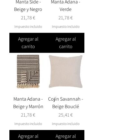
Manta Side -
Manta Adana -
Beige y Negro
Verde
Precio
Precio
21,78 €
21,78 €
Impuesto incluido
Impuesto incluido
Agregar al
Agregar al
carrito
carrito
Manta Adana -
Cojín Savannah -
Beige y Marrón
Beige Bouclé
Precio
Precio
21,78 €
25,41 €
Impuesto incluido
Impuesto incluido
Agregar al
Agregar al