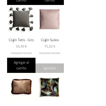
carrito
carrito
Cojín Tatis - Gris
Cojín Sulea
Precio
Precio
59,40 €
75,02 €
Impuesto incluido
Impuesto incluido
Agregar al
carrito
Agotado