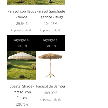
Parasol con flecos
Parasol Sunshade
- Verde
Elegance - Beige
Precio
Precio
89,54 €
104,06 €
Impuesto incluido
Impuesto incluido
Agregar al
Agregar al
carrito
carrito
Coastal Shade -
Parasol de Bambú
Parasol con
Precio
389,09 €
Flecos
Impuesto incluido
Precio
129,71 €