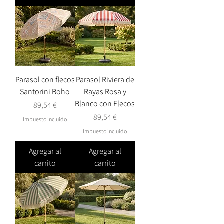
Parasol con flecos
Parasol Riviera de
Santorini Boho
Rayas Rosa y
Blanco con Flecos
Precio
89,54 €
Precio
89,54 €
Impuesto incluido
Impuesto incluido
Agregar al
Agregar al
carrito
carrito