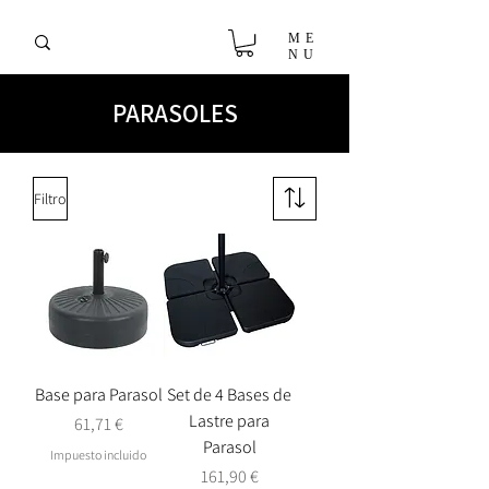
ME
NU
PARASOLES
Filtro
Base para Parasol
Set de 4 Bases de
Lastre para
Precio
61,71 €
Parasol
Impuesto incluido
Precio
161,90 €