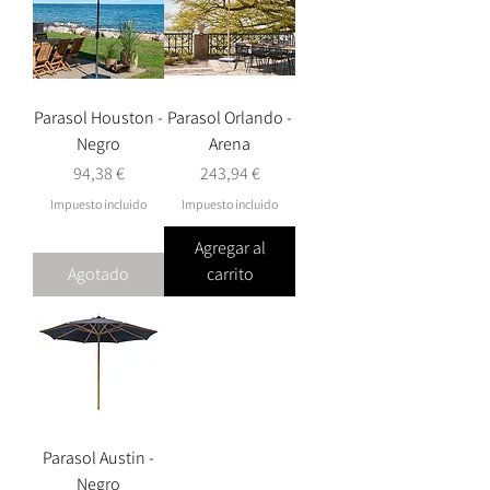
Parasol Houston -
Parasol Orlando -
Negro
Arena
Precio
Precio
94,38 €
243,94 €
Impuesto incluido
Impuesto incluido
Agregar al
Agotado
carrito
Parasol Austin -
Negro