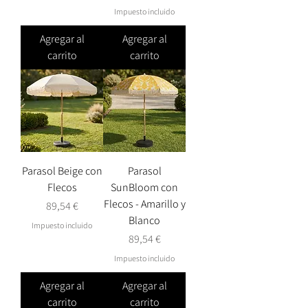
Impuesto incluido
Agregar al
Agregar al
carrito
carrito
Parasol Beige con
Parasol
Flecos
SunBloom con
Flecos - Amarillo y
Precio
89,54 €
Blanco
Impuesto incluido
Precio
89,54 €
Impuesto incluido
Agregar al
Agregar al
carrito
carrito