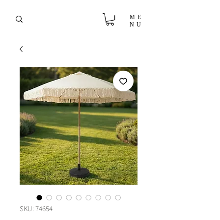
ME
NU
SKU: 74654