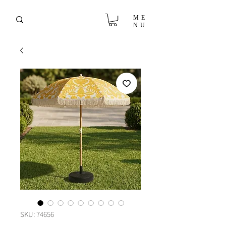
ME
NU
SKU: 74656