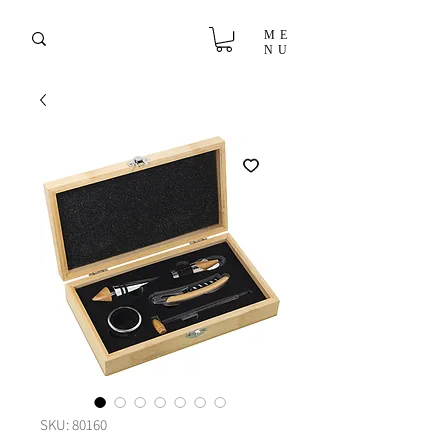
ME
NU
SKU: 80160