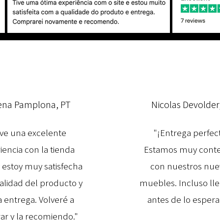
ena Pamplona, PT
Nicolas Devolder
ve una excelente
"¡Entrega perfec
iencia con la tienda
Estamos muy cont
y estoy muy satisfecha
con nuestros nue
calidad del producto y
muebles. Incluso ll
a entrega. Volveré a
antes de lo espera
r y la recomiendo."