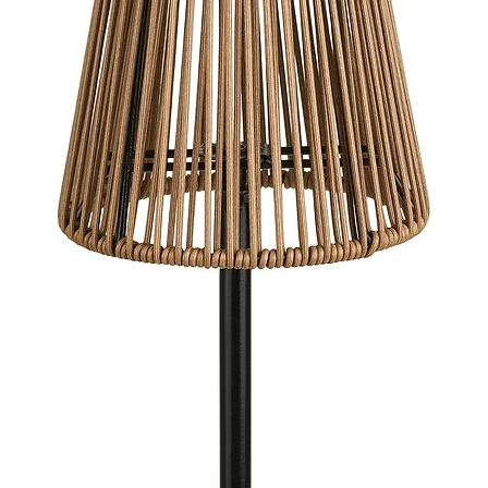
materiale
atempora
proyecto
buscan co