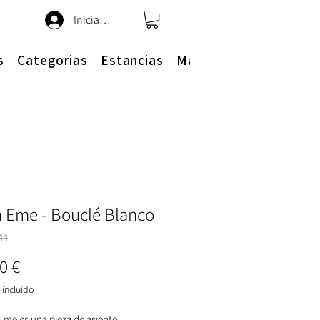
Iniciar sesión
s
Categorias
Estancias
Más
n Eme - Bouclé Blanco
44
Precio
0 €
incluido
 Eme es una pieza de asiento