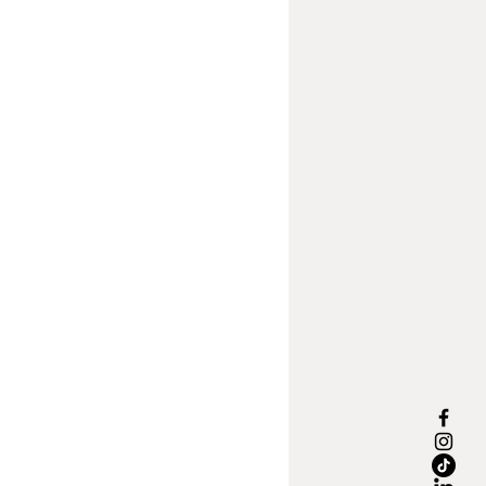
s de calidad, resistencia y un diseño
l, siendo una opción ideal tanto para
s residenciales como contract que
nfort, sofisticación y estilo refinado.