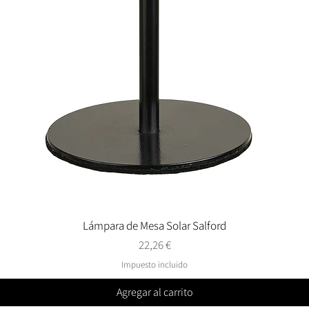
Lámpara de Mesa Solar Salford
Vista rápida
Precio
22,26 €
Impuesto incluido
Agregar al carrito