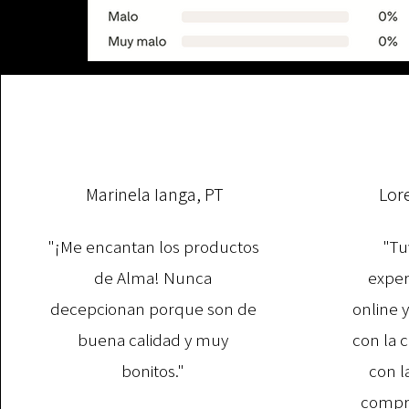
Marinela Ianga, PT
Lor
"¡Me encantan los productos
"Tu
de Alma! Nunca
exper
decepcionan porque son de
online 
buena calidad y muy
con la 
bonitos."
con l
compra