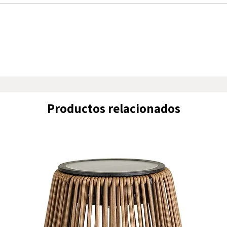
permitie
estilos 
mediterr
o inspira
Su diseñ
permiten
funcional
decorati
Productos relacionados
estancia.
Con unas
cm de an
altura d
de asien
proporc
descanso 
Con un p
estándar