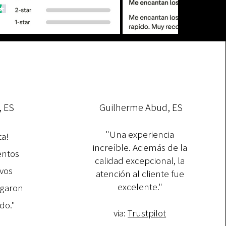
, ES
Guilherme Abud, ES
"Una experiencia
ta!
increíble. Además de la
entos
calidad excepcional, la
vos
atención al cliente fue
excelente."​
egaron
do."
via:
Trustpilot