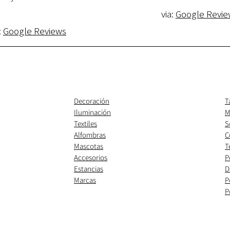
via:
Google Revie
:
Google Reviews
Decoración
T
Iluminación
M
Textiles
S
Alfombras
C
Mascotas
T
Accesorios
P
Estancias
D
Marcas
P
P