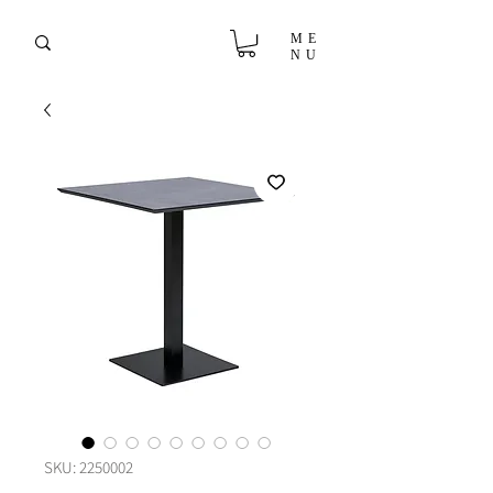
ME
NU
SKU: 2250002