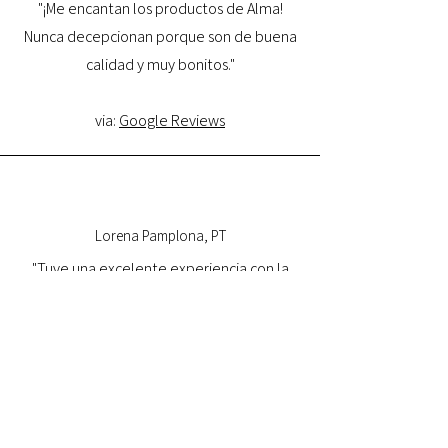
"¡Me encantan los productos de Alma!
Nunca decepcionan porque son de buena
calidad y muy bonitos."
via:
Google Reviews
Lorena Pamplona, PT
"Tuve una excelente experiencia con la
tienda online y estoy muy satisfecha con la
calidad del producto y con la entrega.
Volveré a comprar y la recomiendo."
via:
Google Reviews