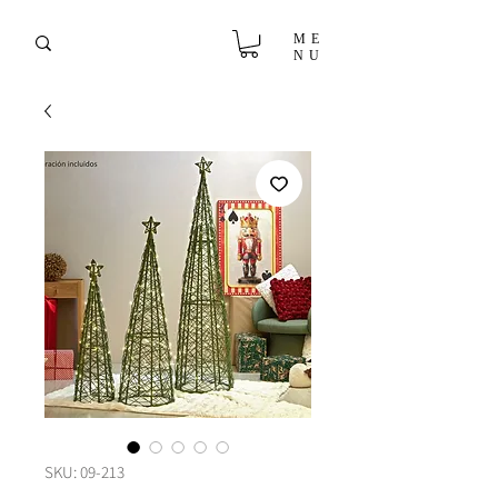
ME
NU
SKU: 09-213