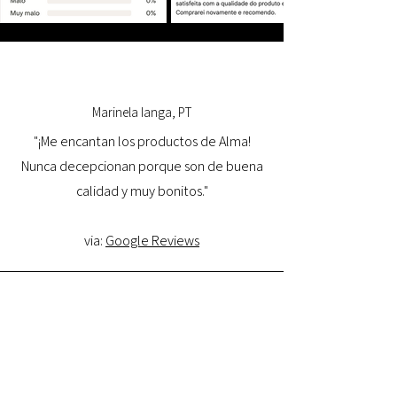
Marinela Ianga, PT
"¡Me encantan los productos de Alma!
Nunca decepcionan porque son de buena
calidad y muy bonitos."
via:
Google Reviews
Lorena Pamplona, PT
"Tuve una excelente experiencia con la
tienda online y estoy muy satisfecha con la