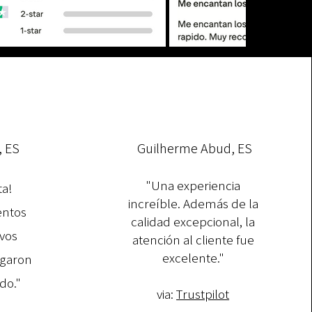
, ES
Guilherme Abud, ES
"Una experiencia
ta!
increíble. Además de la
entos
calidad excepcional, la
vos
atención al cliente fue
excelente."​
egaron
do."
via:
Trustpilot