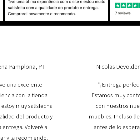
ena Pamplona, PT
Nicolas Devolder
ve una excelente
"¡Entrega perfec
iencia con la tienda
Estamos muy cont
y estoy muy satisfecha
con nuestros nue
calidad del producto y
muebles. Incluso ll
a entrega. Volveré a
antes de lo espera
r y la recomiendo."