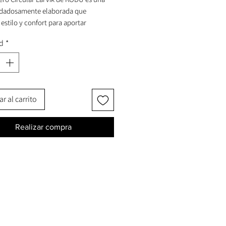
idadosamente elaborada que
estilo y confort para aportar
dad y calidez al dormitorio.
d
*
 dimensiones de 160 × 4 × 130 cm y
de 9 kg, presenta una estructura
te de madera de pino en tono natural,
a con ratán marrón claro y un
r al carrito
 en terciopelo color camel que crea
nte acogedor y elegante.
Realizar compra
hado de espuma en tono topo
ona suavidad y comodidad,
ndo al mismo tiempo una estética
 Sus patas fijas, con unas
es de 3,5 × 4 × 50,5 cm, ofrecen
dad y pueden desmontarse para
 el montaje o su reposicionamiento.