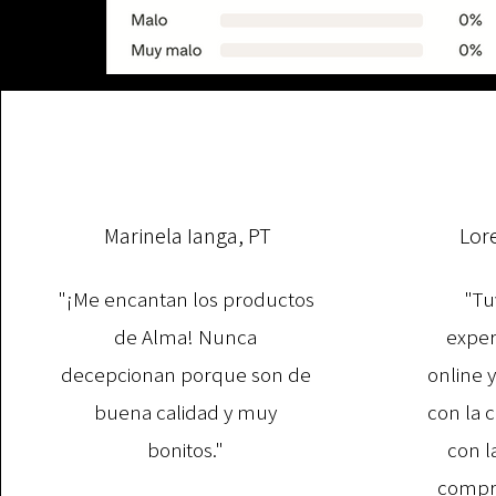
Marinela Ianga, PT
Lor
"¡Me encantan los productos
"Tu
de Alma! Nunca
exper
decepcionan porque son de
online 
buena calidad y muy
con la 
bonitos."
con l
compra