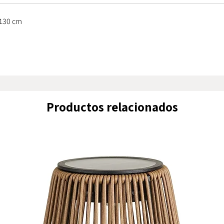
Diseñado
150 cm de
 130 cm
filosofí
atemporal
funcional
Ten en c
están in
desmonta
Productos relacionados
manteni
incorpora
dormitor
un equili
naturale