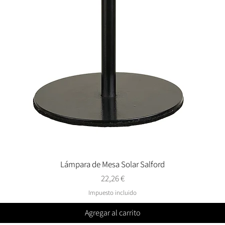
Lámpara de Mesa Solar Salford
Vista rápida
Precio
22,26 €
Impuesto incluido
Agregar al carrito