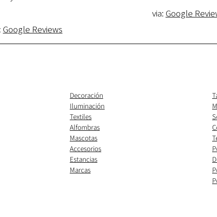
via:
Google Revie
:
Google Reviews
Decoración
T
Iluminación
M
Textiles
S
Alfombras
C
Mascotas
T
Accesorios
P
Estancias
D
Marcas
P
P