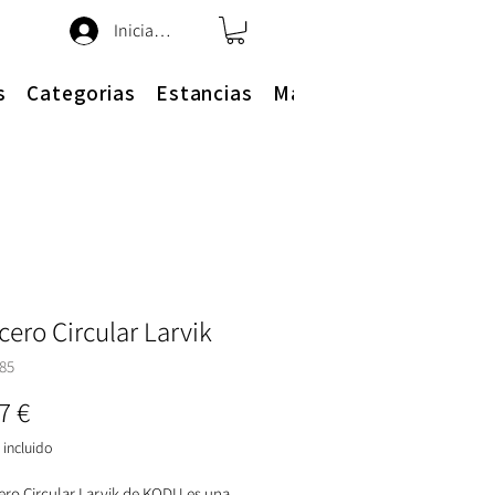
Iniciar sesión
s
Categorias
Estancias
Más
ero Circular Larvik
85
Precio
7 €
incluido
ero Circular Larvik de KODU es una