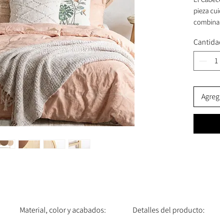
pieza cu
combina 
personali
Cantida
Con unas
un peso 
resisten
combinad
Agrega
tapizado
un ambie
El acolc
proporci
mantenie
refinada.
dimension
estabili
facilitar
Material, color y acabados:
Detalles del producto: