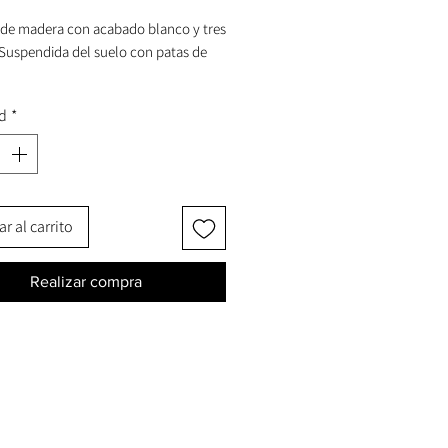
e madera con acabado blanco y tres
 Suspendida del suelo con patas de
d
*
e en 4 colores diferentes, que se
 con muchos estilos de decoración
s.
r al carrito
do de silvicultura responsable.
Realizar compra