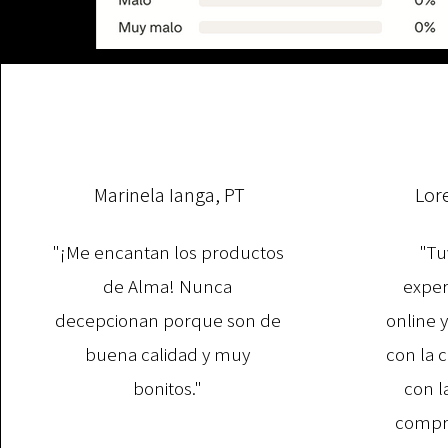
Marinela Ianga, PT
Lor
"¡Me encantan los productos
"Tu
de Alma! Nunca
exper
decepcionan porque son de
online 
buena calidad y muy
con la 
bonitos."
con l
compra