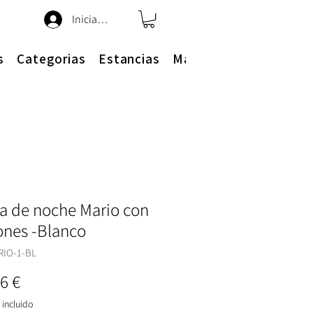
Iniciar sesión
s
Categorias
Estancias
Más
a de noche Mario con
ones -Blanco
RIO-1-BL
Precio
6 €
incluido