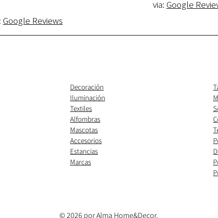
via:
Google Revie
:
Google Reviews
Decoración
T
Iluminación
M
Textiles
S
Alfombras
C
Mascotas
T
Accesorios
P
Estancias
D
Marcas
P
P
© 2026 por Alma Home&Decor.