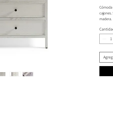
Cómoda d
cajones.
madera.
Cantida
Disponibl
combinan
diferente
Agrega
Certifica