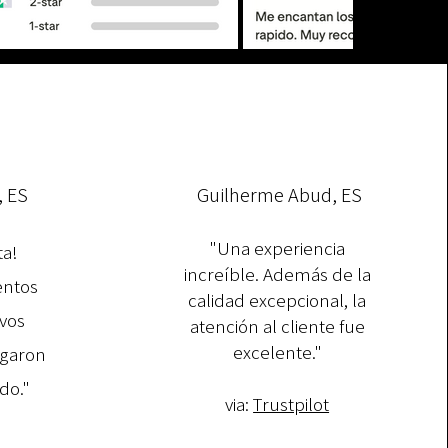
, ES
Guilherme Abud, ES
"Una experiencia
ta!
increíble. Además de la
entos
calidad excepcional, la
vos
atención al cliente fue
excelente."​
egaron
do."
via:
Trustpilot