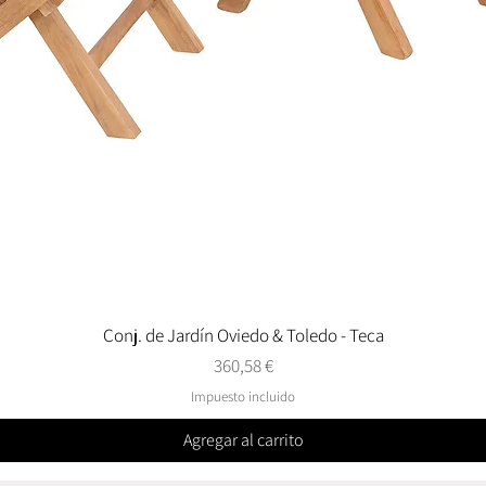
Conj. de Jardín Oviedo & Toledo - Teca
Vista rápida
Precio
360,58 €
Impuesto incluido
Agregar al carrito