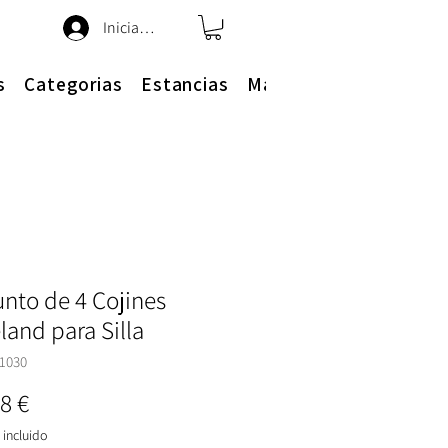
Iniciar sesión
s
Categorias
Estancias
Más
nto de 4 Cojines
land para Silla
1030
Precio
8 €
incluido