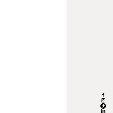
do poliéster resistente, alta
ad del color y un diseño a medida, el
 cojines Cleveland es un complemento
l y elegante que mejora tanto la
d como la experiencia de uso del
exterior.