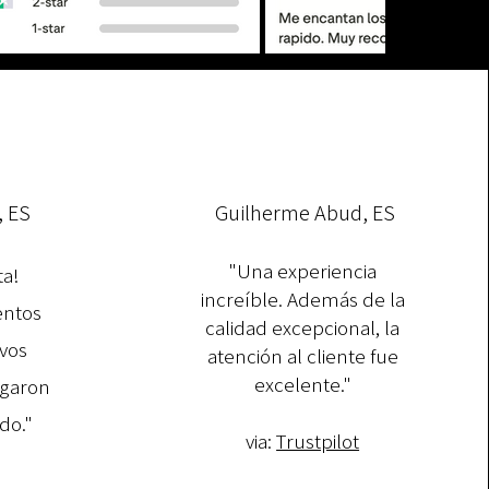
, ES
Guilherme Abud, ES
"Una experiencia
ta!
increíble. Además de la
entos
calidad excepcional, la
vos
atención al cliente fue
excelente."​
egaron
do."
via:
Trustpilot