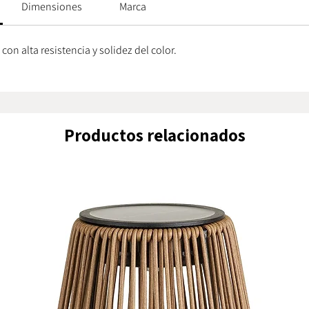
Dimensiones
Marca
material 
superfici
mantiene
con alta resistencia y solidez del color.
del tiem
El acaba
contrast
natural y
Productos relacionados
la colec
contemp
alta resi
que gara
estable 
sol.
Cada coj
largo y 5
kg por un
colocaci