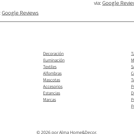
via:
Google Revie
:
Google Reviews
Decoración
T
Iluminación
M
Textiles
S
Alfombras
C
Mascotas
T
Accesorios
P
Estancias
D
Marcas
P
P
© 2026 por Alma Home&Decor.