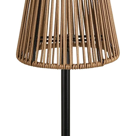
Combinan
estabilid
set de 4
funciona
comodida
comedor 