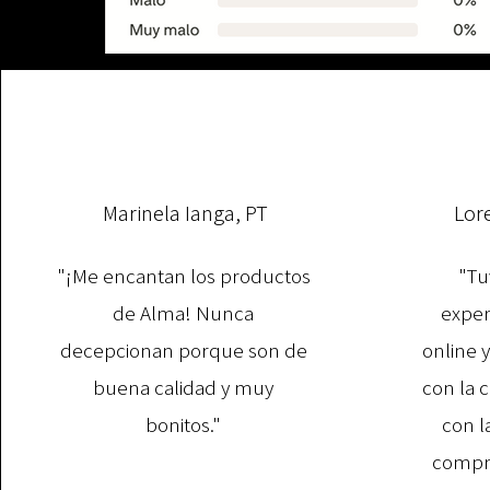
Marinela Ianga, PT
Lor
"¡Me encantan los productos
"Tu
de Alma! Nunca
exper
decepcionan porque son de
online 
buena calidad y muy
con la 
bonitos."
con l
compra