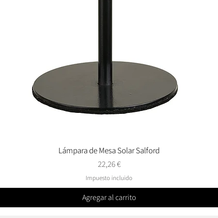
Lámpara de Mesa Solar Salford
Vista rápida
Precio
22,26 €
Impuesto incluido
Agregar al carrito