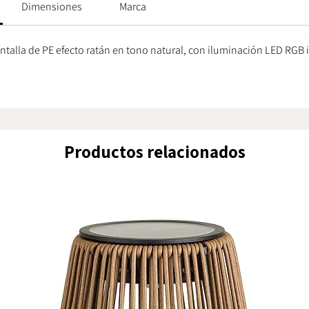
Dimensiones
Marca
permite 
desde to
más deco
talla de PE efecto ratán en tono natural, con iluminación LED RGB 
momento 
pensado 
ambienta
cenas, r
Fabricad
Productos relacionados
garantiza
a su cert
en zonas 
salpicad
Con unas
diámetro
esbelto 
diferent
lugar. Su