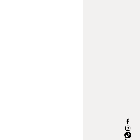
ción.
 con un sistema de 3,7V y batería de
, ofreciendo una potencia de 1,6W
 iluminación eficiente y duradera.