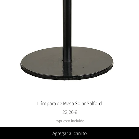
Lámpara de Mesa Solar Salford
Vista rápida
Precio
22,26 €
Impuesto incluido
Agregar al carrito