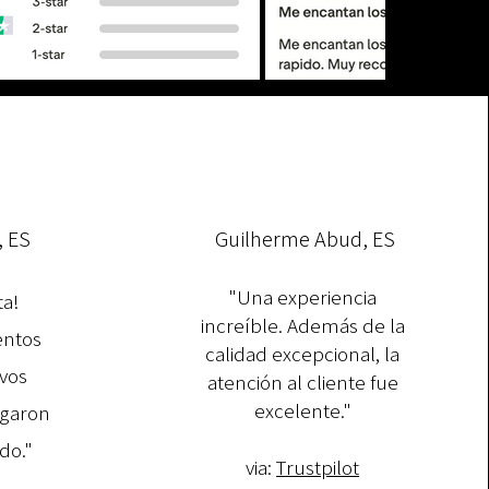
, ES
Guilherme Abud, ES
"Una experiencia
ta!
increíble. Además de la
entos
calidad excepcional, la
vos
atención al cliente fue
excelente."​
egaron
do."
via:
Trustpilot