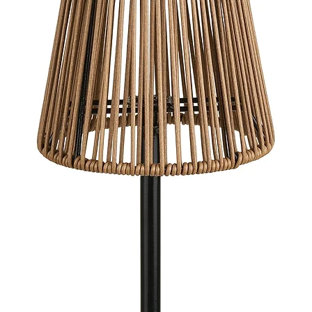
y coloca
Funciona
2600 mAh
para una