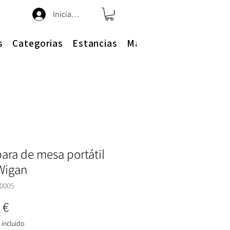
Iniciar sesión
s
Categorias
Estancias
Más
ra de mesa portátil
Wigan
0005
Precio
 €
incluido