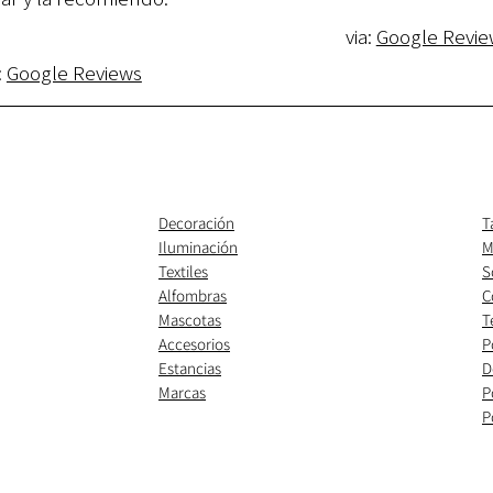
via:
Google Revie
:
Google Reviews
Decoración
T
Iluminación
M
Textiles
S
Alfombras
C
Mascotas
T
Accesorios
P
Estancias
D
Marcas
P
P