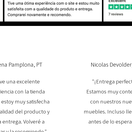
ena Pamplona, PT
Nicolas Devolder
ve una excelente
"¡Entrega perfec
iencia con la tienda
Estamos muy cont
y estoy muy satisfecha
con nuestros nue
calidad del producto y
muebles. Incluso ll
a entrega. Volveré a
antes de lo espera
r y la recomiendo."