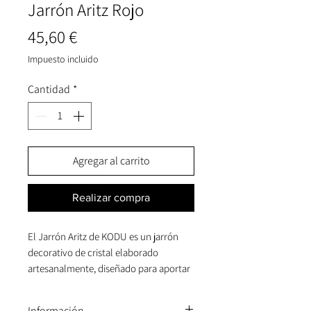
Jarrón Aritz Rojo
Precio
45,60 €
Impuesto incluido
Cantidad
*
Agregar al carrito
Realizar compra
El Jarrón Aritz de KODU es un jarrón
decorativo de cristal elaborado
artesanalmente, diseñado para aportar
intensidad, carácter y un toque de color
sofisticado a interiores
Información