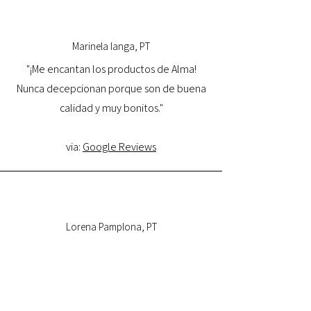
Marinela Ianga, PT
"¡Me encantan los productos de Alma!
Nunca decepcionan porque son de buena
calidad y muy bonitos."
via:
Google Reviews
Lorena Pamplona, PT
"Tuve una excelente experiencia con la
tienda online y estoy muy satisfecha con la
calidad del producto y con la entrega.
Volveré a comprar y la recomiendo."