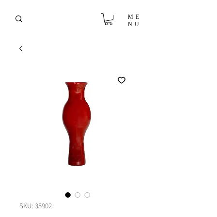
ME
NU
SKU: 35902