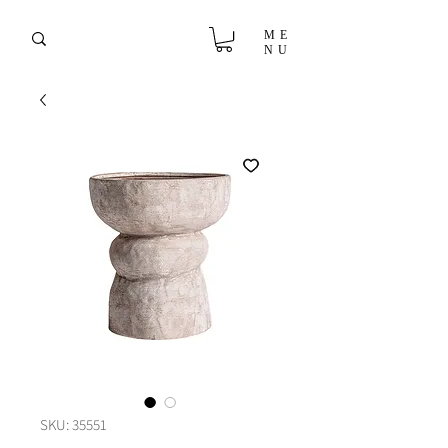
ME
NU
SKU: 35551