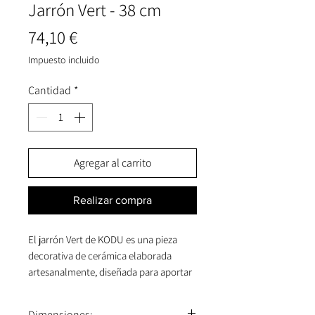
Jarrón Vert - 38 cm
Precio
74,10 €
Impuesto incluido
Cantidad
*
Agregar al carrito
Realizar compra
El jarrón Vert de KODU es una pieza
decorativa de cerámica elaborada
artesanalmente, diseñada para aportar
sofisticación y equilibrio a cualquier
espacio. Fabricado en cerámica de alta
Dimensiones: