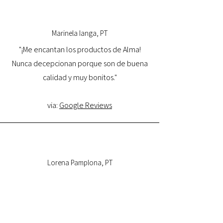
Marinela Ianga, PT
"¡Me encantan los productos de Alma!
Nunca decepcionan porque son de buena
calidad y muy bonitos."
via:
Google Reviews
Lorena Pamplona, PT
"Tuve una excelente experiencia con la
tienda online y estoy muy satisfecha con la
calidad del producto y con la entrega.
Volveré a comprar y la recomiendo."