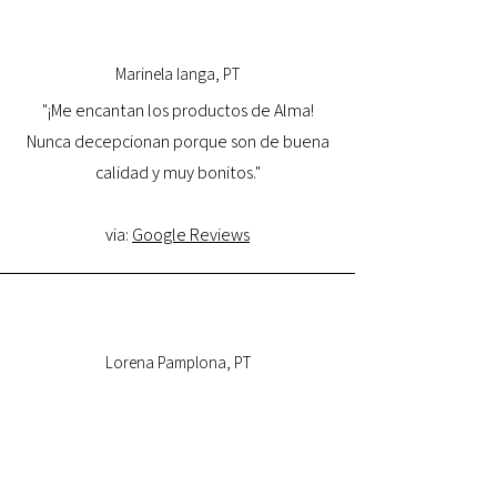
Marinela Ianga, PT
"¡Me encantan los productos de Alma!
Nunca decepcionan porque son de buena
calidad y muy bonitos."
via:
Google Reviews
Lorena Pamplona, PT
"Tuve una excelente experiencia con la
tienda online y estoy muy satisfecha con la
calidad del producto y con la entrega.
Volveré a comprar y la recomiendo."