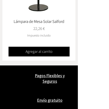
Lámpara de Mesa Solar Salford
Conj. de Jardín Oviedo
Precio
22,26 €
Impuesto incluido
Agregar al carrito
Pagos Flexibles y
Seguros
Envío gratuito