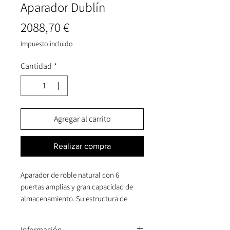
Aparador Dublín
Precio
2088,70 €
Impuesto incluido
Cantidad
*
Agregar al carrito
Realizar compra
Aparador de roble natural con 6
puertas amplias y gran capacidad de
almacenamiento. Su estructura de
líneas rectas le da un toque sofisticado,
mientras que los detalles de las puertas
Información