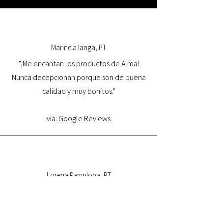
Marinela Ianga, PT
"¡Me encantan los productos de Alma!
Nunca decepcionan porque son de buena
calidad y muy bonitos."
via:
Google Reviews
Lorena Pamplona, PT
"Tuve una excelente experiencia con la
tienda online y estoy muy satisfecha con la
calidad del producto y con la entrega.