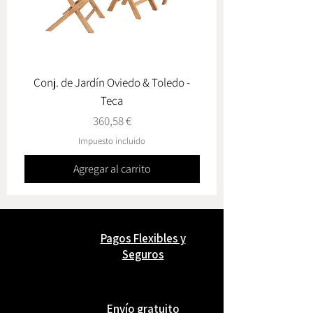
Conj. de Jardín Oviedo & Toledo -
Lámpara de Mesa Sol
Teca
Precio
360,58 €
Impuesto incluido
Agregar al carrito
Pagos Flexibles y
Seguros
Envío gratuito