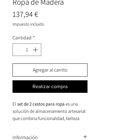
Ropa de Madera
Precio
137,94 €
Impuesto incluido
Cantidad
*
Agregar al carrito
Realizar compra
El
set de 2 cestos para ropa
es una
solución de almacenamiento artesanal
que combina funcionalidad, belleza
natural y un diseño atemporal para
complementar cualquier hogar.
Información
Fabricados en
madera de paulownia