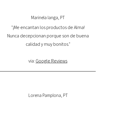
Marinela Ianga, PT
"¡Me encantan los productos de Alma!
Nunca decepcionan porque son de buena
calidad y muy bonitos."
via:
Google Reviews
Lorena Pamplona, PT
"Tuve una excelente experiencia con la
tienda online y estoy muy satisfecha con la
calidad del producto y con la entrega.
Volveré a comprar y la recomiendo."