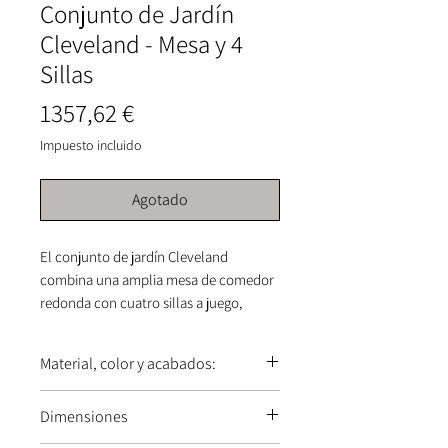
Conjunto de Jardín
Cleveland - Mesa y 4
Sillas
Precio
1357,62 €
Impuesto incluido
Agotado
El conjunto de jardín Cleveland
combina una amplia mesa de comedor
redonda con cuatro sillas a juego,
creando una elegante propuesta de
comedor exterior que equilibra
Material, color y acabados:
materiales naturales con un diseño
contemporáneo de inspiración
Madera de teca en acabado natural
Dimensiones
industrial. Fabricado en madera de teca
combinada con estructura de metal
de alta calidad y estructuras de metal