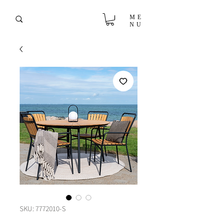
ME
NU
SKU: 7772010-S