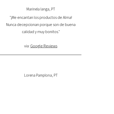
Marinela Ianga, PT
"¡Me encantan los productos de Alma!
Nunca decepcionan porque son de buena
calidad y muy bonitos."
via:
Google Reviews
Lorena Pamplona, PT
"Tuve una excelente experiencia con la
tienda online y estoy muy satisfecha con la
calidad del producto y con la entrega.
Volveré a comprar y la recomiendo."