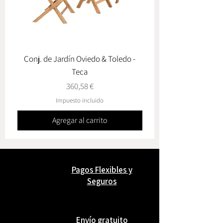
Conj. de Jardín Oviedo & Toledo -
Lámpara de Mesa Sol
Teca
Precio
360,58 €
Impuesto incluido
Agregar al carrito
Pagos Flexibles y
Seguros
Envío gratuito