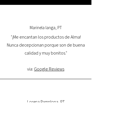
Marinela Ianga, PT
"¡Me encantan los productos de Alma!
Nunca decepcionan porque son de buena
calidad y muy bonitos."
via:
Google Reviews
Lorena Pamplona, PT
"Tuve una excelente experiencia con la
tienda online y estoy muy satisfecha con la
calidad del producto y con la entrega.