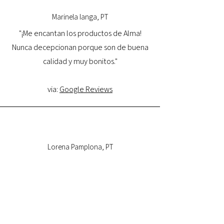
Marinela Ianga, PT
"¡Me encantan los productos de Alma!
Nunca decepcionan porque son de buena
calidad y muy bonitos."
via:
Google Reviews
Lorena Pamplona, PT
"Tuve una excelente experiencia con la
tienda online y estoy muy satisfecha con la
calidad del producto y con la entrega.
Volveré a comprar y la recomiendo."