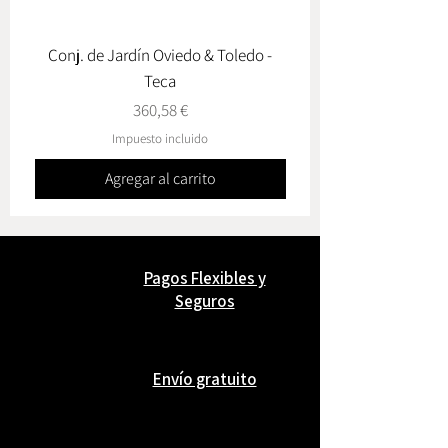
Conj. de Jardín Oviedo & Toledo -
Lámpara de Mesa Sol
Teca
Precio
360,58 €
Impuesto incluido
Agregar al carrito
Pagos Flexibles y
Seguros
Envío gratuito