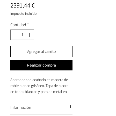
Precio
2391,44 €
Impuesto incluido
Cantidad
*
Agregar al carrito
Realizar compra
Aparador con acabado en madera de
roble blanco grisáceo. Tapa de piedra
en tonos blancos y pata de metal en
negro. Es una pieza con un toque retro
de líneas curvas que se combinan con
Información
líneas rectas en el diseño de sus puertas
y cuerpo, con efecto de lamas de